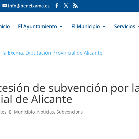
info@beneixama.es
nicio
El Ayuntamiento
El Municipio
Servicios
la Excma. Diputación Provincial de Alicante
cesión de subvención por l
ial de Alicante
rtes
,
El Municipio
,
Noticias
,
Subvencions