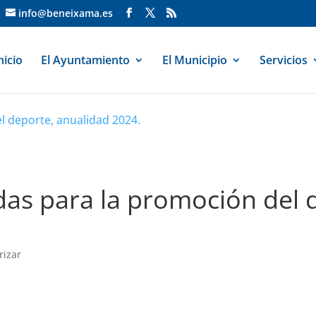
info@beneixama.es
nicio
El Ayuntamiento
El Municipio
Servicios
l deporte, anualidad 2024.
das para la promoción del 
rizar