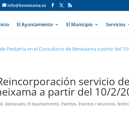
info@beneixama.es
nicio
El Ayuntamiento
El Municipio
Servicios
de Pediatría en el Consultorio de Beneixama a partir del 10
Reincorporación servicio de
eixama a partir del 10/2/2
ad
,
Destacado
,
El Ayuntamiento
,
Eventos
,
Eventos / Anuncios
,
Notic