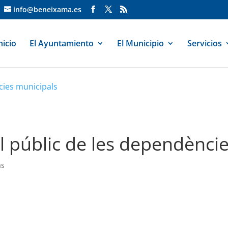
info@beneixama.es
nicio
El Ayuntamiento
El Municipio
Servicios
cies municipals
al públic de les dependènci
as