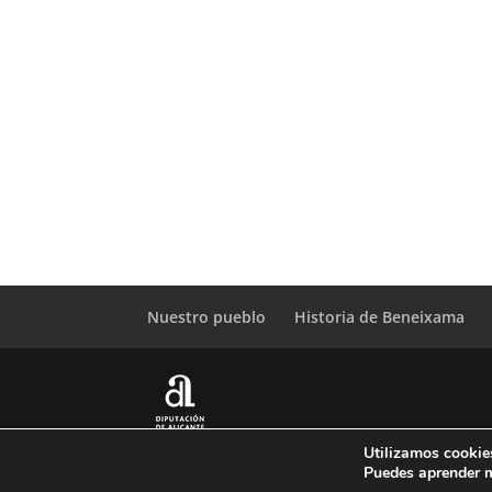
Photo
View
Nuestro pueblo
Historia de Beneixama
Utilizamos cookies
© Copyright Servicio de Informática y Telecomun
Puedes aprender m