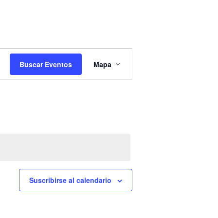
Navegación
de
Buscar Eventos
Mapa
vistas
de
Evento
Suscribirse al calendario