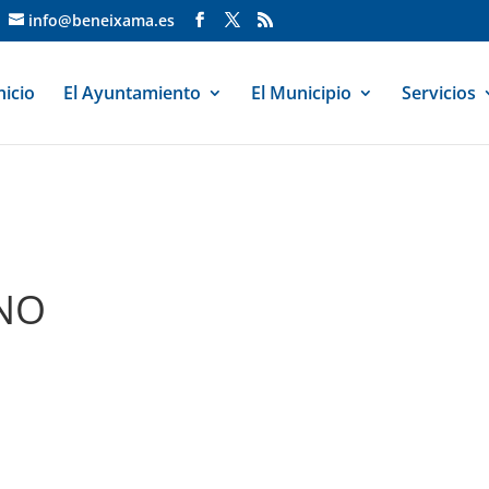
info@beneixama.es
nicio
El Ayuntamiento
El Municipio
Servicios
ANO