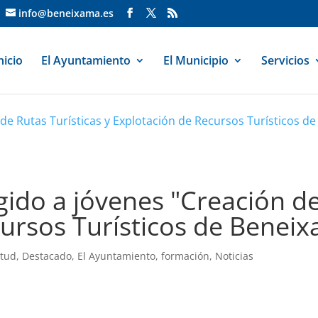
info@beneixama.es
nicio
El Ayuntamiento
El Municipio
Servicios
 de Rutas Turísticas y Explotación de Recursos Turísticos d
gido a jóvenes "Creación de
cursos Turísticos de Benei
ntud
,
Destacado
,
El Ayuntamiento
,
formación
,
Noticias