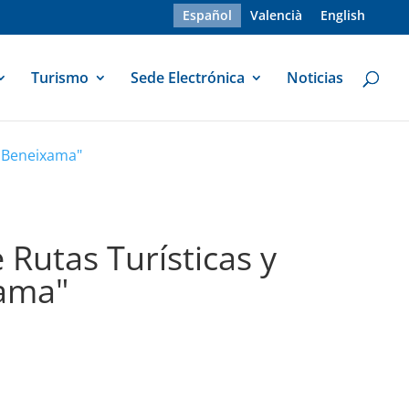
Español
Valencià
English
Turismo
Sede Electrónica
Noticias
e Beneixama"
 Rutas Turísticas y
xama"