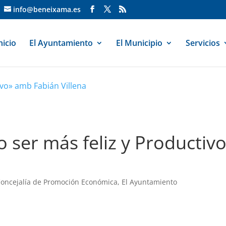
info@beneixama.es
nicio
El Ayuntamiento
El Municipio
Servicios
vo» amb Fabián Villena
 ser más feliz y Productiv
oncejalía de Promoción Económica
,
El Ayuntamiento