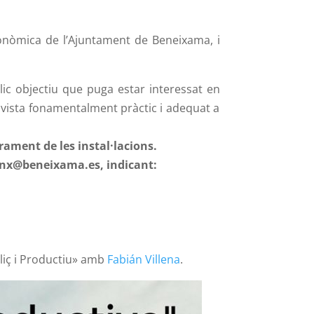
onòmica de l’Ajuntament de Beneixama, i
lic objectiu que puga estar interessat en
vista fonamentalment pràctic i adequat a
orament de les instal·lacions.
-bnx@beneixama.es, indicant:
liç i Productiu» amb
Fabián Villena
.