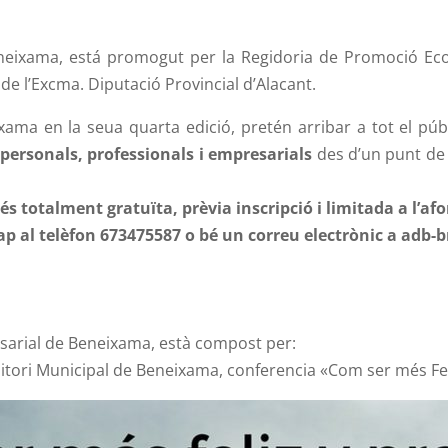
Beneixama, está promogut per la Regidoria de Promoció Ec
de l’Excma. Diputació Provincial d’Alacant.
xama en la seua quarta edició, pretén arribar a tot el púb
 personals, professionals i empresarials
des d’un punt de 
s és totalment gratuïta, prèvia inscripció i limitada a l’af
sap al telèfon 673475587 o bé un correu electrònic a adb
esarial de Beneixama, està compost per:
itori Municipal de Beneixama, conferencia «Com ser més Fe