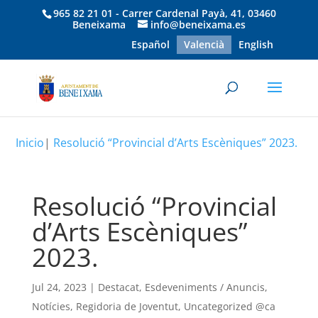
965 82 21 01 - Carrer Cardenal Payà, 41, 03460
Beneixama
info@beneixama.es
Español
Valencià
English
Inicio
|
Resolució “Provincial d’Arts Escèniques” 2023.
Resolució “Provincial
d’Arts Escèniques”
2023.
Jul 24, 2023
|
Destacat
,
Esdeveniments / Anuncis
,
Notícies
,
Regidoria de Joventut
,
Uncategorized @ca