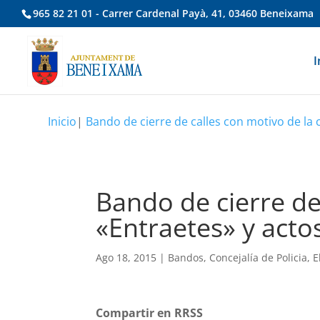
965 82 21 01 - Carrer Cardenal Payà, 41, 03460 Beneixama
I
Inicio
|
Bando de cierre de calles con motivo de la 
Bando de cierre de
«Entraetes» y acto
Ago 18, 2015
|
Bandos
,
Concejalía de Policia
,
E
Compartir en RRSS