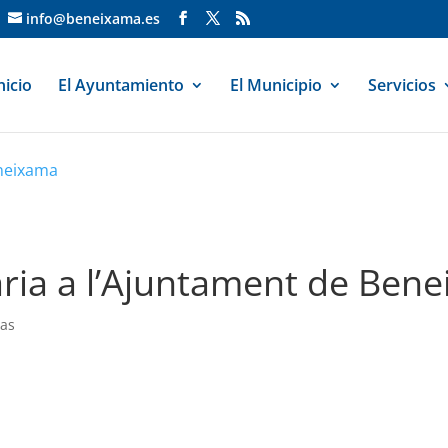
info@beneixama.es
nicio
El Ayuntamiento
El Municipio
Servicios
eneixama
aria a l’Ajuntament de Ben
ias