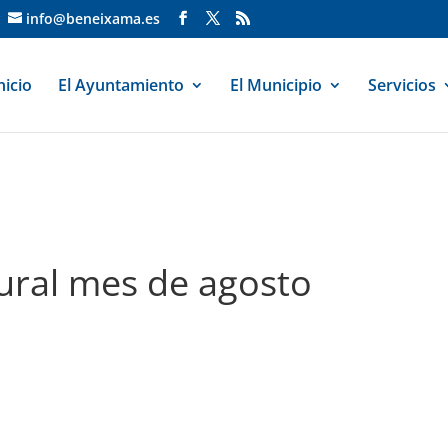
info@beneixama.es
nicio
El Ayuntamiento
El Municipio
Servicios
ural mes de agosto