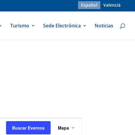
Español
Valencià
Turismo
Sede Electrónica
Noticias
Navegación
de
Buscar Eventos
Mapa