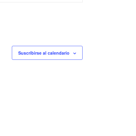
vistas
de
Evento
Suscribirse al calendario