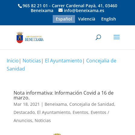
965 82 21 01 - Carrer Cardenal Payà, 41, 03460
Beneixama
info@beneixama.es
Español
Valencià
English
Inicio
|
Noticias
|
El Ayuntamiento
|
Concejalia de
Sanidad
Nota informativa: Información Covid a 16 de
marzo.
Mar 18, 2021
|
Beneixama
,
Concejalia de Sanidad
,
Destacado
,
El Ayuntamiento
,
Eventos
,
Eventos /
Anuncios
,
Noticias