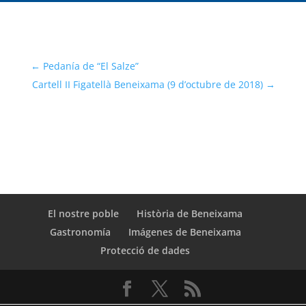
←
Pedanía de “El Salze”
Cartell II Figatellà Beneixama (9 d’octubre de 2018)
→
El nostre poble
Història de Beneixama
Gastronomía
Imágenes de Beneixama
Protecció de dades