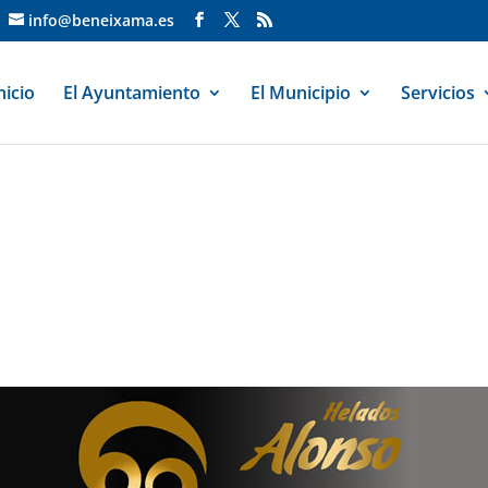
info@beneixama.es
nicio
El Ayuntamiento
El Municipio
Servicios