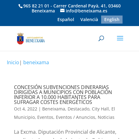
965 82 21 01 - Carrer Cardenal Payà, 41, 03460
Beneixama
info@beneixama.es
Español
Valencià
English
Inicio
|
beneixama
CONCESIÓN SUBVENCIONES DINERARIAS
DIRIGIDAS A MUNICIPIOS CON POBLACIÓN
INFERIOR A 10.000 HABITANTES PARA
SUFRAGAR COSTES ENERGÉTICOS
Oct 4, 2022
|
Beneixama
,
Destacado
,
City Hall
,
El
Municipio
,
Eventos
,
Eventos / Anuncios
,
Noticias
La Excma. Diputación Provincial de Alicante,