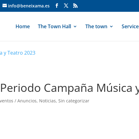
info@beneixama.es
Home
The Town Hall
The town
Service
 y Teatro 2023
 Periodo Campaña Música 
ventos / Anuncios
,
Noticias
,
Sin categorizar