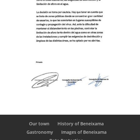
Our town
History of Beneixama
Gastronomy
Images of Beneixama