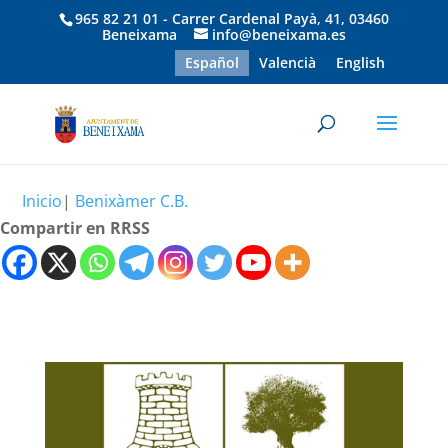
965 82 21 01 - Carrer Cardenal Payà, 41, 03460
Beneixama
info@beneixama.es
Español
Valencià
English
Inicio
|
Benixàmer C.B.
Compartir en RRSS