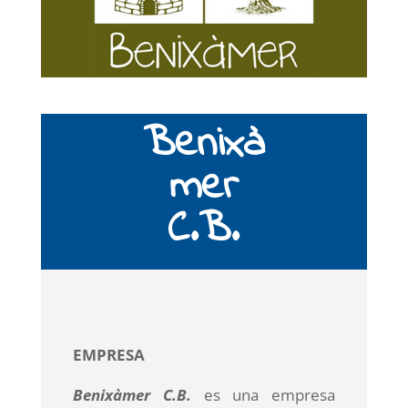
Benixà
mer
C.B.
EMPRESA
Benixàmer C.B.
es una empresa