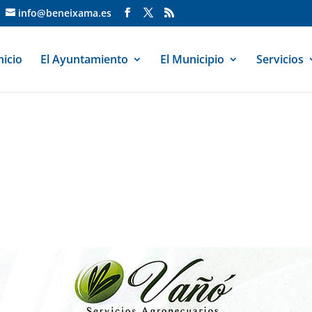
info@beneixama.es
nicio
El Ayuntamiento
El Municipio
Servicios