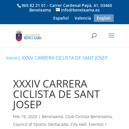
965 82 21 01 - Carrer Cardenal Payà, 41, 03460
Beneixama
info@beneixama.es
Español
Valencià
English
Inicio
|
XXXIV CARRERA CICLISTA DE SANT JOSEP
XXXIV CARRERA
CICLISTA DE SANT
JOSEP
Feb 19, 2020
|
Beneixama
,
Club Ciclista Beneixama
,
Council of Sports
,
Destacado
,
City Hall
,
Eventos /