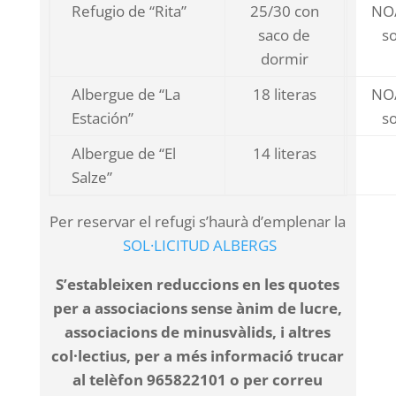
Refugio de “Rita”
25/30 con
NO/
saco de
so
dormir
Albergue de “La
18 literas
NO/
Estación”
so
Albergue de “El
14 literas
Salze”
Per reservar el refugi s’haurà d’emplenar la
SOL·LICITUD ALBERGS
S’estableixen reduccions en les quotes
per a associacions sense ànim de lucre,
associacions de minusvàlids, i altres
col·lectius, per a més informació trucar
al telèfon 965822101 o per correu