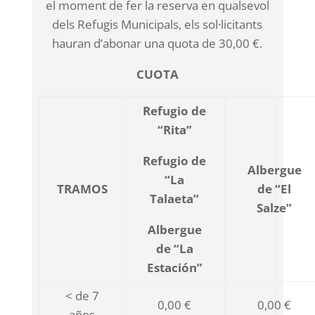
el moment de fer la reserva en qualsevol
dels Refugis Municipals, els sol·licitants
hauran d’abonar una quota de 30,00 €.
CUOTA
Refugio de
“Rita”
Refugio de
Albergue
“La
TRAMOS
de “El
Talaeta”
Salze”
Albergue
de “La
Estación”
< de 7
0,00 €
0,00 €
años