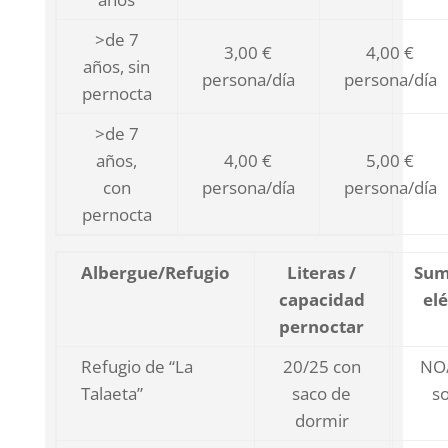
>de 7
3,00 €
4,00 €
años, sin
persona/día
persona/día
pernocta
>de 7
años,
4,00 €
5,00 €
con
persona/día
persona/día
pernocta
Albergue/Refugio
Literas /
Sum
capacidad
elé
pernoctar
Refugio de “La
20/25 con
NO/
Talaeta”
saco de
so
dormir