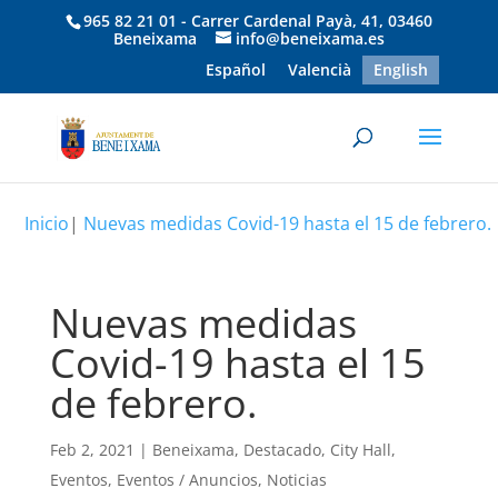
965 82 21 01 - Carrer Cardenal Payà, 41, 03460
Beneixama
info@beneixama.es
Español
Valencià
English
Inicio
|
Nuevas medidas Covid-19 hasta el 15 de febrero.
Nuevas medidas
Covid-19 hasta el 15
de febrero.
Feb 2, 2021
|
Beneixama
,
Destacado
,
City Hall
,
Eventos
,
Eventos / Anuncios
,
Noticias