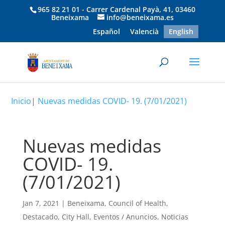
965 82 21 01 - Carrer Cardenal Payà, 41, 03460
Beneixama
info@beneixama.es
Español
Valencià
English
Inicio
|
Nuevas medidas COVID- 19. (7/01/2021)
Nuevas medidas
COVID- 19.
(7/01/2021)
Jan 7, 2021
|
Beneixama
,
Council of Health
,
Destacado
,
City Hall
,
Eventos / Anuncios
,
Noticias