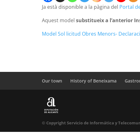
Ja està disponible a la pàgina del
Portal d
Aquest model
substitueix a l’anterior I
Model Sol licitud Obres Menors- Declara
Our town
History of Beneixama
Gastr
© Copyright Servicio de Informática y Telecomun