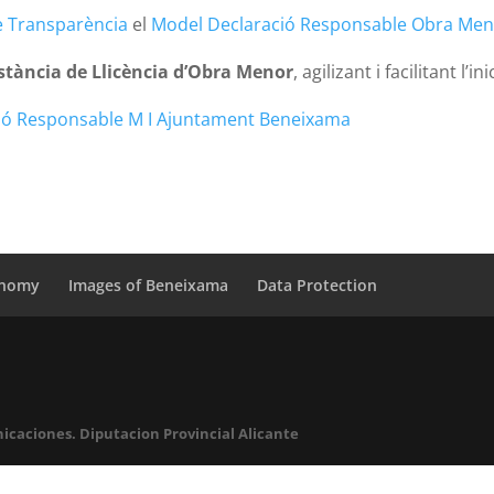
e Transparència
el
Model Declaració Responsable Obra Men
nstància de Llicència d’Obra Menor
, agilizant i facilitant l’i
ció Responsable M I Ajuntament Beneixama
onomy
Images of Beneixama
Data Protection
icaciones. Diputacion Provincial Alicante