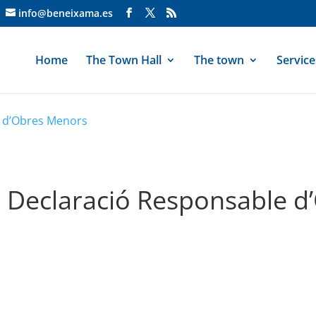
info@beneixama.es
Home
The Town Hall
The town
Service
e d’Obres Menors
e Declaració Responsable 