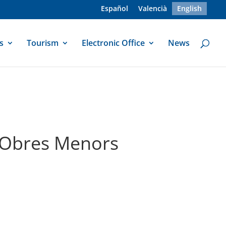
Español
Valencià
English
s
Tourism
Electronic Office
News
d’Obres Menors