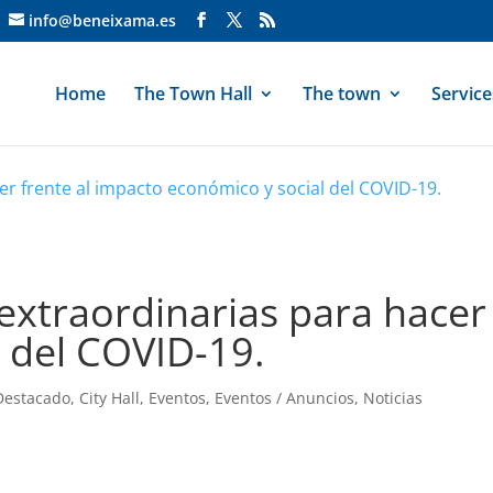
info@beneixama.es
Home
The Town Hall
The town
Service
r frente al impacto económico y social del COVID-19.
xtraordinarias para hacer 
 del COVID-19.
Destacado
,
City Hall
,
Eventos
,
Eventos / Anuncios
,
Noticias