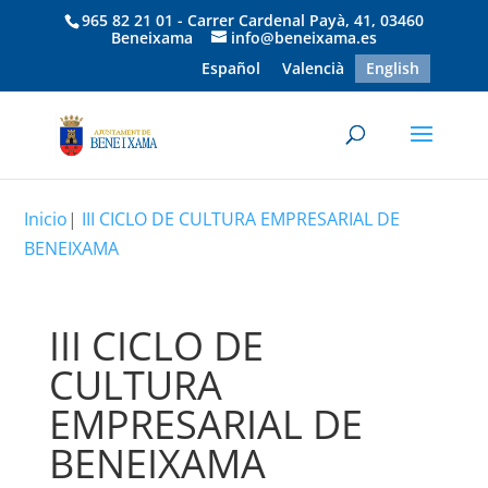
965 82 21 01 - Carrer Cardenal Payà, 41, 03460
Beneixama
info@beneixama.es
Español
Valencià
English
Inicio
|
III CICLO DE CULTURA EMPRESARIAL DE
BENEIXAMA
III CICLO DE
CULTURA
EMPRESARIAL DE
BENEIXAMA