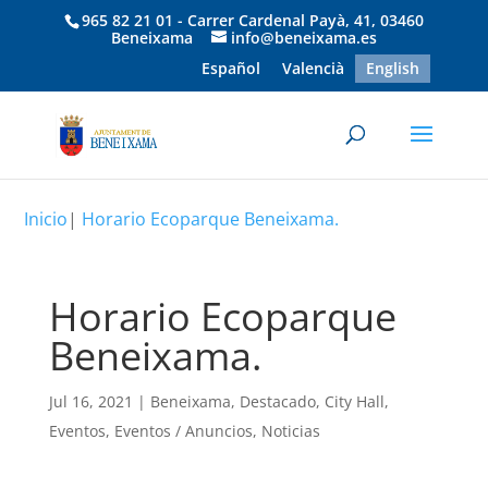
965 82 21 01 - Carrer Cardenal Payà, 41, 03460
Beneixama
info@beneixama.es
Español
Valencià
English
Inicio
|
Horario Ecoparque Beneixama.
Horario Ecoparque
Beneixama.
Jul 16, 2021
|
Beneixama
,
Destacado
,
City Hall
,
Eventos
,
Eventos / Anuncios
,
Noticias