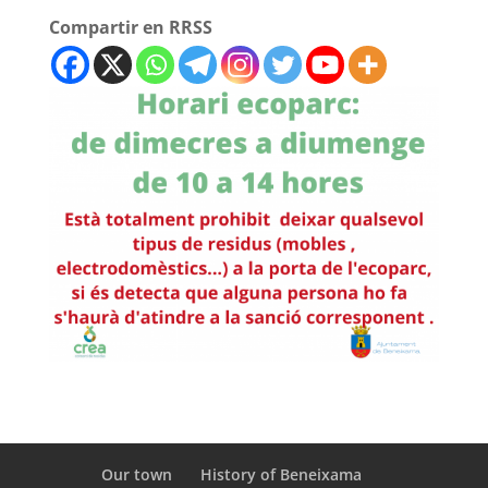
Compartir en RRSS
Our town
History of Beneixama