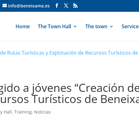
info@beneixama.es
Home
The Town Hall
The town
Service
 de Rutas Turísticas y Explotación de Recursos Turísticos d
gido a jóvenes “Creación de
ursos Turísticos de Benei
ty Hall
,
Training
,
Noticias