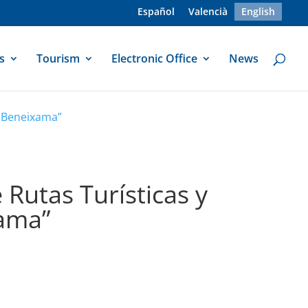
Español
Valencià
English
s
Tourism
Electronic Office
News
e Beneixama”
 Rutas Turísticas y
xama”