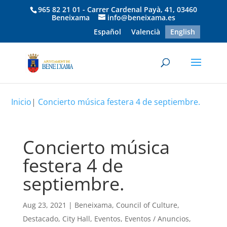
965 82 21 01 - Carrer Cardenal Payà, 41, 03460
Beneixama
info@beneixama.es
Español
Valencià
English
Inicio
|
Concierto música festera 4 de septiembre.
Concierto música
festera 4 de
septiembre.
Aug 23, 2021
|
Beneixama
,
Council of Culture
,
Destacado
,
City Hall
,
Eventos
,
Eventos / Anuncios
,