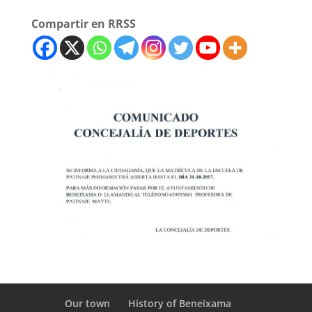
Compartir en RRSS
Our town
History of Beneixama