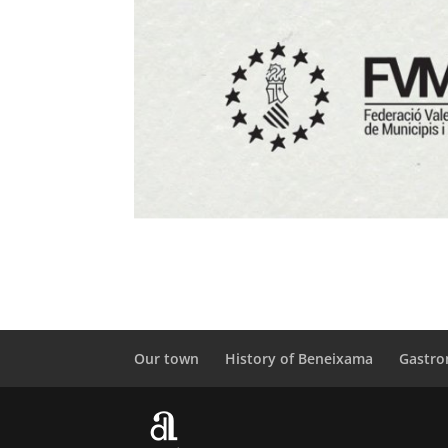
Our town
History of Beneixama
Gastr