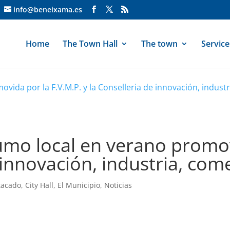
info@beneixama.es
Home
The Town Hall
The town
Service
da por la F.V.M.P. y la Conselleria de innovación, industr
o local en verano promovi
 innovación, industria, com
tacado
,
City Hall
,
El Municipio
,
Noticias