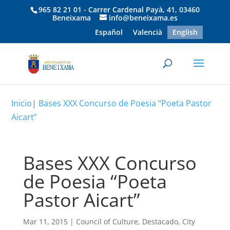
965 82 21 01 - Carrer Cardenal Payà, 41, 03460
Beneixama
info@beneixama.es
Español
Valencià
English
Inicio
|
Bases XXX Concurso de Poesia “Poeta Pastor
Aicart”
Bases XXX Concurso
de Poesia “Poeta
Pastor Aicart”
Mar 11, 2015
|
Council of Culture
,
Destacado
,
City