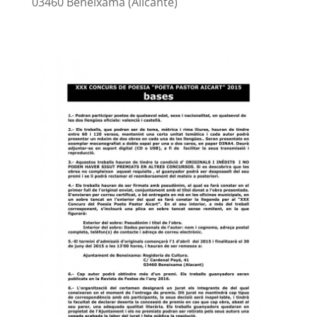
03460 Beneixama (Alicante)