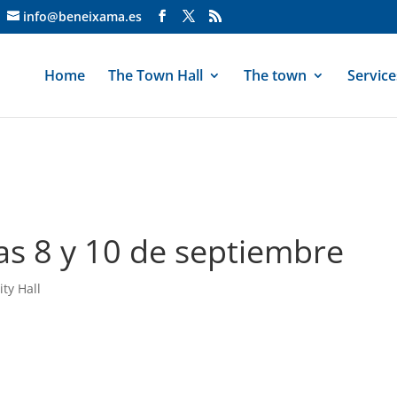
info@beneixama.es
Home
The Town Hall
The town
Service
s 8 y 10 de septiembre
ity Hall