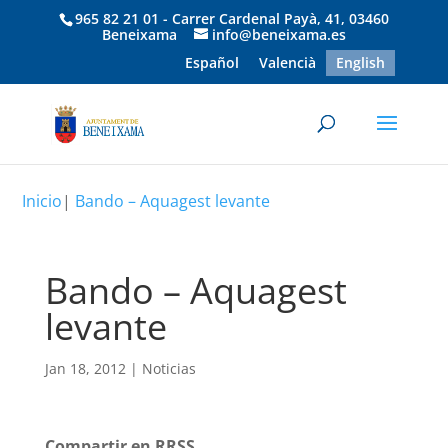
965 82 21 01 - Carrer Cardenal Payà, 41, 03460
Beneixama
info@beneixama.es
Español
Valencià
English
Inicio
|
Bando – Aquagest levante
Bando – Aquagest
levante
Jan 18, 2012
|
Noticias
Compartir en RRSS