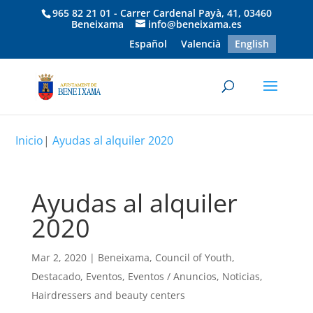
965 82 21 01 - Carrer Cardenal Payà, 41, 03460
Beneixama
info@beneixama.es
Español
Valencià
English
Inicio
|
Ayudas al alquiler 2020
Ayudas al alquiler
2020
Mar 2, 2020
|
Beneixama
,
Council of Youth
,
Destacado
,
Eventos
,
Eventos / Anuncios
,
Noticias
,
Hairdressers and beauty centers