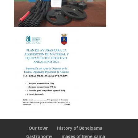
Our town
History of Beneixama
Gastronomy
Images of Beneixama