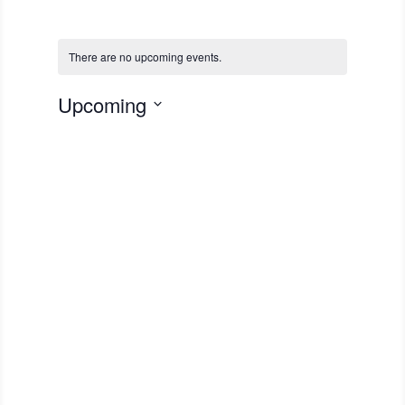
There are no upcoming events.
Upcoming
S
e
l
e
c
t
d
a
t
e
.