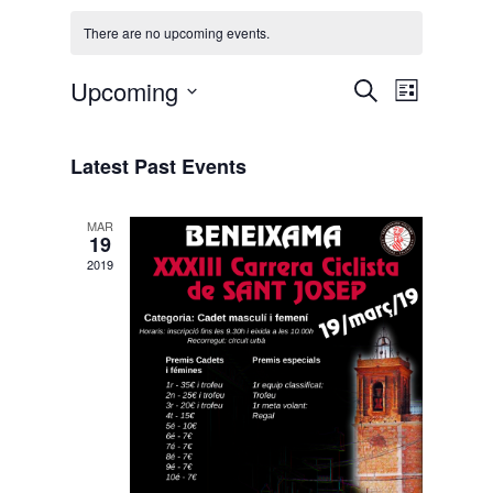
There are no upcoming events.
Events
Event
Upcoming
Search
List
Views
Search
Select
Naviga
and
date.
Latest Past Events
Views
Navigati
MAR
19
2019